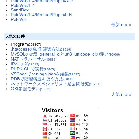
PukiWiki/1.4/Manual/Plugin/A-D
PukiWiki/1.4
SandBox
PukiWiki/1.4/Manual/Plugin/L-N
PukiWiki
最新 more...
人気の10件
Program
(603867)
.htaccessの動作確認方法
(63916)
MySQLのutf8_general_ciとutf8_unicode_ciの違い
(30906)
NATトラバーサル
(30837)
IPヘッダ
(23617)
PHPをCLIで実行
(22485)
VSCodeでsettings.jsonを編集
(19897)
RDBで階層構造を扱う方法
(19018)
ネットワークスペシャリスト過去問研究
(18281)
OSI参照モデル
(16873)
人気 more...