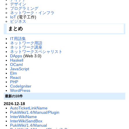
デザイン
プログラミング
ネットワーク・インフラ
IoT
(電子工作)
ビジネス
まとめ
IT用語集
ネットワーク用語
ネットワーク講座
ネットワークスペシャリスト
DApps
(Web 3.0)
Haskell
OCaml
JavaScript
Elm
React
PHP
CodeIgniter
WordPress
最新の10件
2024-12-18
AutoTicketLinkName
PukiWiki/1.4/Manual/Plugin
InterWikiName
InterWikiSandBox
PukiWiki/1.4/Manual