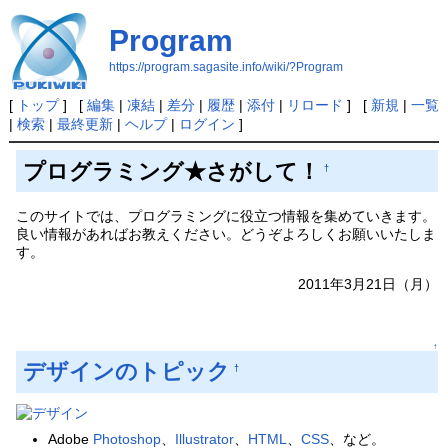
Program
https://program.sagasite.info/wiki/?Program
[
トップ
] [
編集
|
凍結
|
差分
|
履歴
|
添付
|
リロード
] [
新規
|
一覧
|
検索
|
最終更新
|
ヘルプ
|
ログイン
]
プログラミング★さがして！
†
このサイトでは、プログラミングに役立つ情報を集めていきます。
良い情報があればお教えください。どうぞよろしくお願いいたしま
す。
2011年3月21日（月）
↑
デザインのトピック
†
Adobe
Photoshop
、
Illustrator
、
HTML
、
CSS
、など。