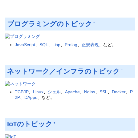
↑
プログラミングのトピック
†
JavaScript
、
SQL
、
Lisp
、
Prolog
、
正規表現
、など。
↑
ネットワーク／インフラのトピック
†
TCP/IP
、
Linux
、
シェル
、
Apache
、
Nginx
、
SSL
、
Docker
、
P
2P
、
DApps
、など。
↑
IoTのトピック
†