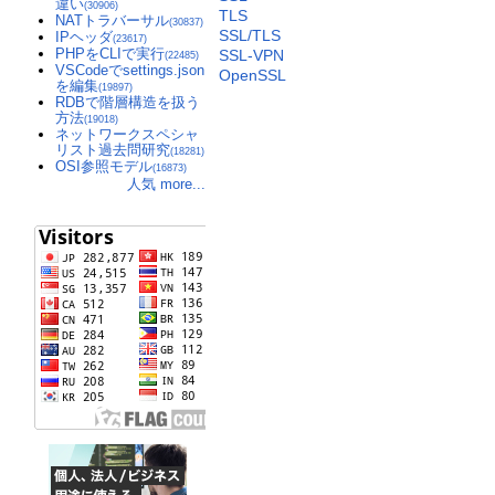
違い
(30906)
TLS
NATトラバーサル
(30837)
SSL/TLS
IPヘッダ
(23617)
PHPをCLIで実行
SSL-VPN
(22485)
VSCodeでsettings.json
OpenSSL
を編集
(19897)
RDBで階層構造を扱う
方法
(19018)
ネットワークスペシャ
リスト過去問研究
(18281)
OSI参照モデル
(16873)
人気 more...