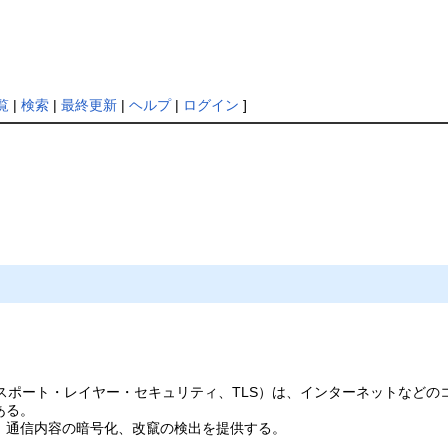
覧
|
検索
|
最終更新
|
ヘルプ
|
ログイン
]
curity（トランスポート・レイヤー・セキュリティ、TLS）は、インターネ
ある。
、通信内容の暗号化、改竄の検出を提供する。