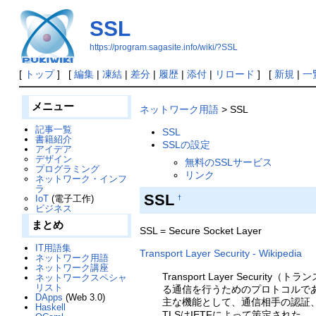
SSL
https://program.sagasite.info/wiki/?SSL
[
トップ
] [
編集
|
凍結
|
差分
|
履歴
|
添付
|
リロード
] [
新規
|
一
メニュー
ネットワーク用語
> SSL
記事一覧
SSL
書籍紹介
SSLの設定
アイデア
デザイン
無料のSSLサービス
プログラミング
リンク
ネットワーク・インフ
ラ
SSL
IoT
(電子工作)
†
ビジネス
まとめ
SSL = Secure Socket Layer
IT用語集
Transport Layer Security - Wikipedia
ネットワーク用語
ネットワーク講座
Transport Layer Se
ネットワークスペシャ
リスト
る通信を行うためのプロトコルで
DApps
(Web 3.0)
主な機能として、通信相手の認証
Haskell
TLSはIETFによって策定された。