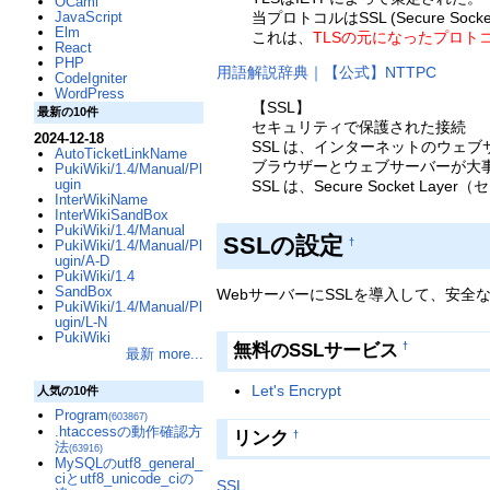
OCaml
当プロトコルはSSL (Secure Soc
JavaScript
Elm
これは、
TLSの元になったプロトコ
React
PHP
用語解説辞典｜【公式】NTTPC
CodeIgniter
WordPress
【SSL】
最新の10件
セキュリティで保護された接続
2024-12-18
SSL は、インターネットのウェ
AutoTicketLinkName
ブラウザーとウェブサーバーが大
PukiWiki/1.4/Manual/Pl
ugin
SSL は、Secure Socket L
InterWikiName
InterWikiSandBox
PukiWiki/1.4/Manual
SSLの設定
†
PukiWiki/1.4/Manual/Pl
ugin/A-D
PukiWiki/1.4
SandBox
WebサーバーにSSLを導入して、安全
PukiWiki/1.4/Manual/Pl
ugin/L-N
PukiWiki
無料のSSLサービス
†
最新 more...
Let's Encrypt
人気の10件
Program
(603867)
.htaccessの動作確認方
リンク
†
法
(63916)
MySQLのutf8_general_
ciとutf8_unicode_ciの
SSL