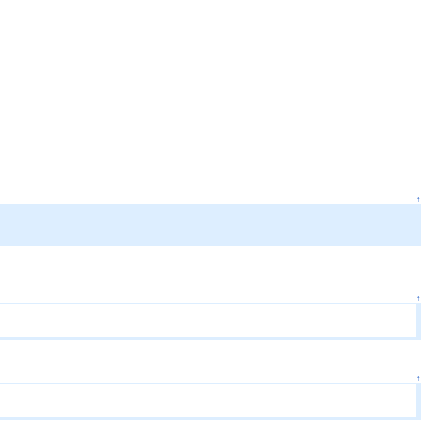
↑
↑
↑