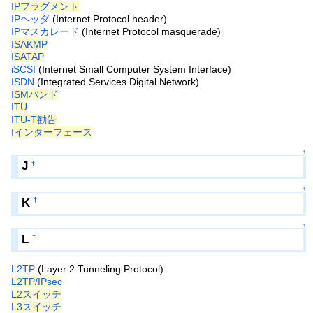
IPフラグメント
IPヘッダ
(Internet Protocol header)
IPマスカレード
(Internet Protocol masquerade)
ISAKMP
ISATAP
iSCSI
(Internet Small Computer System Interface)
ISDN
(Integrated Services Digital Network)
ISMバンド
ITU
ITU-T勧告
Iインターフェース
↑
J
†
↑
K
†
↑
L
†
L2TP
(Layer 2 Tunneling Protocol)
L2TP/IPsec
L2スイッチ
L3スイッチ