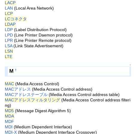
LACP
LAN
(Local Area Network)
LCP
LCコネクタ
LDAP
LDP
(Label Distribution Protocol)
LPD
(Line Printer Daemon protocol)
LPR
(Line Printer Remote protocol)
LSA
(Link State Advertisement)
LSN
LTE
↑
M
†
MAC
(Media Access Control)
MACアドレス
(Media Access Control address)
MACアドレステーブル
(Media Access Control address table)
MACアドレスフィルタリング
(Media Access Control address filteri
ng)
MD5
(Message Digest Algorithm 5)
MDA
MDF
MDI
(Medium Dependent Interface)
MDI-X
(Medium Dependent Interface Crossover)