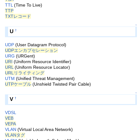
TTL
(Time To Live)
TTP
TXTレコード
↑
U
†
UDP
(User Datagram Protocol)
UDPエンカプセレーション
URG
(URGent)
URI
(Uniform Resource Identifier)
URL
(Uniform Resource Locator)
URLリライティング
UTM
(Unified Threat Management)
UTPケーブル
(Unshield Twisted Pair Cable)
↑
V
†
VDSL
VEB
VEPA
VLAN
(Virtual Local Area Network)
VLANタグ