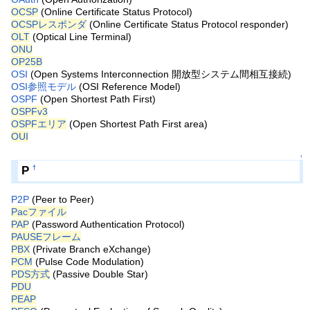
OCSP
(Online Certificate Status Protocol)
OCSPレスポンダ
(Online Certificate Status Protocol responder)
OLT
(Optical Line Terminal)
ONU
OP25B
OSI
(Open Systems Interconnection 開放型システム間相互接続)
OSI参照モデル
(OSI Reference Model)
OSPF
(Open Shortest Path First)
OSPFv3
OSPFエリア
(Open Shortest Path First area)
OUI
↑
P
†
P2P
(Peer to Peer)
Pacファイル
PAP
(Password Authentication Protocol)
PAUSEフレーム
PBX
(Private Branch eXchange)
PCM
(Pulse Code Modulation)
PDS方式
(Passive Double Star)
PDU
PEAP