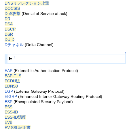
DNSリフレクション攻撃
DOCSIS
DoS攻撃
(Denial of Service attack)
DR
DSA
DSCP
DSR
DUID
Dチャネル
(Delta Channel)
↑
E
†
EAP
(Extensible Authentication Protocol)
EAP-TLS
ECDH法
EDNS0
EGP
(Exterior Gateway Protocol)
EIGRP
(Enhanced Interior Gateway Routing Protocol)
ESP
(Encapsulated Security Payload)
ESS
ESS-ID
ESS-ID隠蔽
EVB
EV SSL証明書