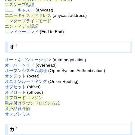
エスケープ処理
エニーキャスト
(anycast)
エニーキャストアドレス
(anycast address)
エンタープライズモード
エンティティ認証
エンドツーエンド
(End to End)
↑
オ
†
オートネゴシエーション
(auto negotiation)
オーバーヘッド
(overhead)
オープンシステム認証
(Open System Authentication)
オクテット
(octet)
オニオンルーティング
(Onion Routing)
オフセット
(offset)
オフロード
(offload)
オフロードエンジン
重み付けラウンドロビン方式
音声品質評価
オンプレミス
↑
カ
†