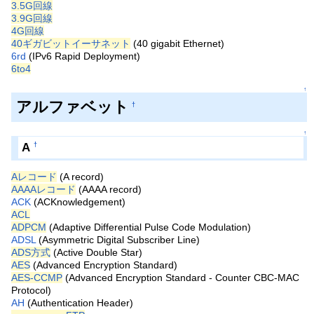
3.5G回線
3.9G回線
4G回線
40ギガビットイーサネット
(40 gigabit Ethernet)
6rd
(IPv6 Rapid Deployment)
6to4
↑
アルファベット
†
↑
A
†
Aレコード
(A record)
AAAAレコード
(AAAA record)
ACK
(ACKnowledgement)
ACL
ADPCM
(Adaptive Differential Pulse Code Modulation)
ADSL
(Asymmetric Digital Subscriber Line)
ADS方式
(Active Double Star)
AES
(Advanced Encryption Standard)
AES-CCMP
(Advanced Encryption Standard - Counter CBC-MAC
Protocol)
AH
(Authentication Header)