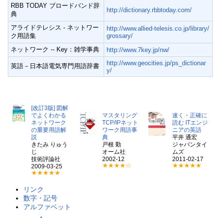
RBB TODAY ブロードバンド辞
http://dictionary.rbbtoday.com/
典
アライドテレシス - ネットワー
http://www.allied-telesis.co.jp/library/
ク用語集
grossary/
ネットワーク -- Key：雑学事典
http://www.7key.jp/nw/
http://www.geocities.jp/ps_dictionar
英語－日本語電気専門用語辞書
y/
[改訂3版] 図解
でよくわかる
マスタリング
速く・正確に
ネットワーク
TCP/IPネット
読む ITエンジ
の重要用語解
ワーク用語事
ニアの英語
説
典
平井 通宏
きたみ りゅう
戸根 勤
ジャパンタイ
じ
オーム社
ムズ
技術評論社
2002-12
2011-02-17
★★★★☆
★★★★★
2009-03-25
★★★★★
リンク
数字・記号
アルファベット