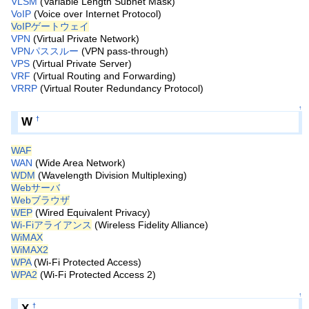
VLSM
(Variable Length Subnet Mask)
VoIP
(Voice over Internet Protocol)
VoIPゲートウェイ
VPN
(Virtual Private Network)
VPNパススルー
(VPN pass-through)
VPS
(Virtual Private Server)
VRF
(Virtual Routing and Forwarding)
VRRP
(Virtual Router Redundancy Protocol)
↑
W
†
WAF
WAN
(Wide Area Network)
WDM
(Wavelength Division Multiplexing)
Webサーバ
Webブラウザ
WEP
(Wired Equivalent Privacy)
Wi-Fiアライアンス
(Wireless Fidelity Alliance)
WiMAX
WiMAX2
WPA
(Wi-Fi Protected Access)
WPA2
(Wi-Fi Protected Access 2)
↑
X
†