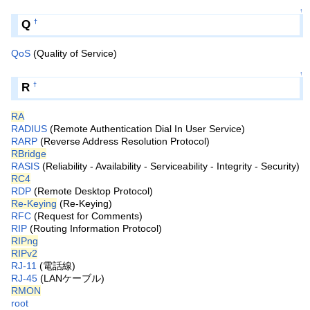
↑
Q
†
QoS
(Quality of Service)
↑
R
†
RA
RADIUS
(Remote Authentication Dial In User Service)
RARP
(Reverse Address Resolution Protocol)
RBridge
RASIS
(Reliability - Availability - Serviceability - Integrity - Security)
RC4
RDP
(Remote Desktop Protocol)
Re-Keying
(Re-Keying)
RFC
(Request for Comments)
RIP
(Routing Information Protocol)
RIPng
RIPv2
RJ-11
(電話線)
RJ-45
(LANケーブル)
RMON
root