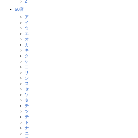
Z
50音
ア
イ
ウ
エ
オ
カ
キ
ク
ケ
コ
サ
シ
ス
セ
ソ
タ
チ
ツ
テ
ト
ナ
ニ