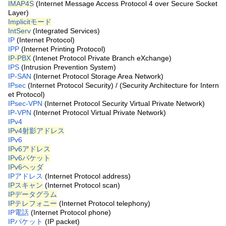
IMAP4S
(Internet Message Access Protocol 4 over Secure Socket
Layer)
Implicitモード
IntServ
(Integrated Services)
IP
(Internet Protocol)
IPP
(Internet Printing Protocol)
IP-PBX
(Intenet Protocol Private Branch eXchange)
IPS
(Intrusion Prevention System)
IP-SAN
(Internet Protocol Storage Area Network)
IPsec
(Internet Protocol Security) / (Security Architecture for Intern
et Protocol)
IPsec-VPN
(Internet Protocol Security Virtual Private Network)
IP-VPN
(Internet Protocol Virtual Private Network)
IPv4
IPv4射影アドレス
IPv6
IPv6アドレス
IPv6パケット
IPv6ヘッダ
IPアドレス
(Internet Protocol address)
IPスキャン
(Internet Protocol scan)
IPデータグラム
IPテレフォニー
(Internet Protocol telephony)
IP電話
(Internet Protocol phone)
IPパケット
(IP packet)