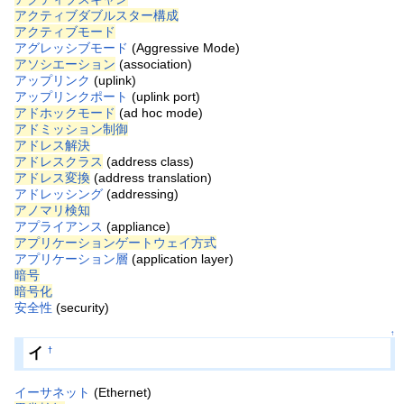
アクティブダブルスター構成
アクティブモード
アグレッシブモード
(Aggressive Mode)
アソシエーション
(association)
アップリンク
(uplink)
アップリンクポート
(uplink port)
アドホックモード
(ad hoc mode)
アドミッション制御
アドレス解決
アドレスクラス
(address class)
アドレス変換
(address translation)
アドレッシング
(addressing)
アノマリ検知
アプライアンス
(appliance)
アプリケーションゲートウェイ方式
アプリケーション層
(application layer)
暗号
暗号化
安全性
(security)
↑
イ
†
イーサネット
(Ethernet)