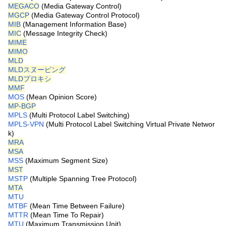
MEGACO
(Media Gateway Control)
MGCP
(Media Gateway Control Protocol)
MIB
(Management Information Base)
MIC
(Message Integrity Check)
MIME
MIMO
MLD
MLDスヌーピング
MLDプロキシ
MMF
MOS
(Mean Opinion Score)
MP-BGP
MPLS
(Multi Protocol Label Switching)
MPLS-VPN
(Multi Protocol Label Switching Virtual Private Networ
k)
MRA
MSA
MSS
(Maximum Segment Size)
MST
MSTP
(Multiple Spanning Tree Protocol)
MTA
MTU
MTBF
(Mean Time Between Failure)
MTTR
(Mean Time To Repair)
MTU
(Maximum Transmission Unit)