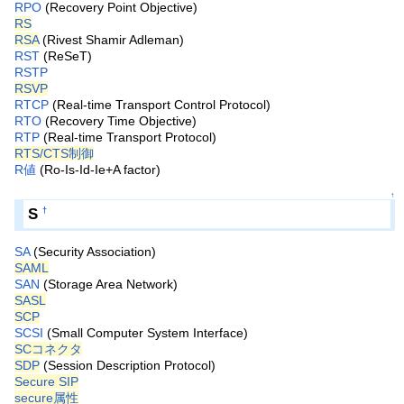
RPO
(Recovery Point Objective)
RS
RSA
(Rivest Shamir Adleman)
RST
(ReSeT)
RSTP
RSVP
RTCP
(Real-time Transport Control Protocol)
RTO
(Recovery Time Objective)
RTP
(Real-time Transport Protocol)
RTS/CTS制御
R値
(Ro-Is-Id-Ie+A factor)
↑
S
†
SA
(Security Association)
SAML
SAN
(Storage Area Network)
SASL
SCP
SCSI
(Small Computer System Interface)
SCコネクタ
SDP
(Session Description Protocol)
Secure SIP
secure属性