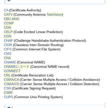
CA
(Certificate Authority)
CATV
(Community Antenna
TeleVision
)
CBC-MAC
CCMP
CDN
CELP
(Code Excited Linear Prediction)
CGN
CHAP
(Challenge Handshake Authentication Protocol)
CIDR
(Classless Inter-Domain Routing)
CIFS
(Common Internet File System)
CMS
CNA
CNAME
(Canonical NAME)
CNAMEレコード
(Canonical NAME record)
CONNECT
CRL
(Certificate Revocation List)
CSMA/CA
(Carrier Sense Multiple Access / Collision Avoidance)
CSMA/CD
(Carrier Sense Multiple Access / Collision Detection)
CSR
(Certificate Signing Request)
CSRF
CUPS
(Common Unix Printing System)
↑
†