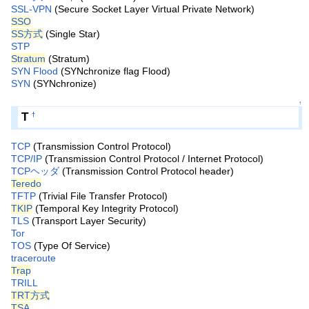
SSL-VPN
(Secure Socket Layer Virtual Private Network)
SSO
SS方式
(Single Star)
STP
Stratum
(Stratum)
SYN Flood
(SYNchronize flag Flood)
SYN
(SYNchronize)
↑
T
†
TCP
(Transmission Control Protocol)
TCP/IP
(Transmission Control Protocol / Internet Protocol)
TCPヘッダ
(Transmission Control Protocol header)
Teredo
TFTP
(Trivial File Transfer Protocol)
TKIP
(Temporal Key Integrity Protocol)
TLS
(Transport Layer Security)
Tor
TOS
(Type Of Service)
traceroute
Trap
TRILL
TRT方式
TSA