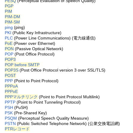
PESQ
(Perceptual Evaluation of Speech Quality)
PGP
PIM
PIM-DM
PIM-SM
ping
(ping)
PKI
(Public Key Infrastructure)
PLC
(Power Line Communications) (電力線通信)
PoE
(Power over Ethernet)
PON
(Passive Optical Network)
POP
(Post Office Protocol)
POP3
POP before SMTP
POP3S
(Post Office Protocol version 3 over SSL/TLS)
POST
PPP
(Point to Point Protocol)
PPPoA
PPPoE
PPPマルチリンク
(Point to Point Protocol Multilink)
PPTP
(Point to Point Tunneling Protocol)
PSH
(PuSH)
PSK
(Pre-Shared Key)
PSQM
(Perceptual Speech Quality Measure)
PSTN
(Public Switched Telephone Network) (公衆交換電話網)
PTRレコード