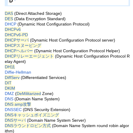
D
DAS
(Direct Attached Storage)
DES
(Data Encryption Standard)
DHCP
(Dynamic Host Configuration Protocol)
DHCPv6
DHCPv6-PD
DHCPサーバ
(Dynamic Host Configuration Protocol server)
DHCPスヌーピング
DHCPヘルパー
(Dynamic Host Configuration Protocol Helper)
DHCPリレーエージェント
(Dynamic Host Configuration Protocol R
elay Agent)
DH法
Diffie-Hellman
DiffServ
(Differentiated Services)
DIT
DKIM
DMZ
(
DeMilitarized
Zone)
DNS
(Domain Name System)
DNS amp攻撃
DNSSEC
(DNS Security Extension)
DNSキャッシュポイズニング
DNSサーバ
(Domain Name System Server)
DNSラウンドロビン方式
(Domain Name System round robin algor
ithm)