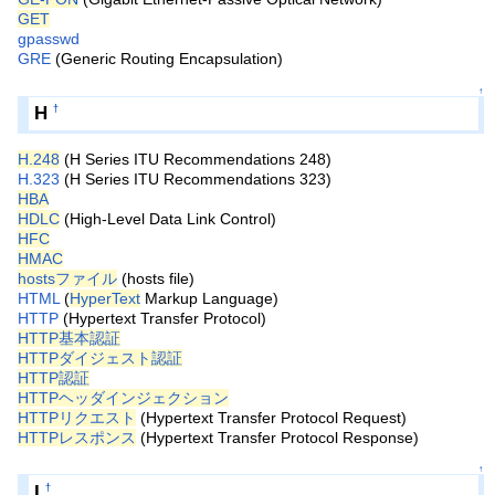
GET
gpasswd
GRE
(Generic Routing Encapsulation)
↑
H
†
H.248
(H Series ITU Recommendations 248)
H.323
(H Series ITU Recommendations 323)
HBA
HDLC
(High-Level Data Link Control)
HFC
HMAC
hostsファイル
(hosts file)
HTML
(
HyperText
Markup Language)
HTTP
(Hypertext Transfer Protocol)
HTTP基本認証
HTTPダイジェスト認証
HTTP認証
HTTPヘッダインジェクション
HTTPリクエスト
(Hypertext Transfer Protocol Request)
HTTPレスポンス
(Hypertext Transfer Protocol Response)
↑
I
†