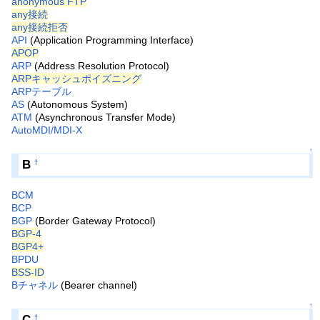
anonymous FTP
any接続
any接続拒否
API
(Application Programming Interface)
APOP
ARP
(Address Resolution Protocol)
ARPキャッシュポイズニング
ARPテーブル
AS
(Autonomous System)
ATM
(Asynchronous Transfer Mode)
AutoMDI/MDI-X
↑
B
†
BCM
BCP
BGP
(Border Gateway Protocol)
BGP-4
BGP4+
BPDU
BSS-ID
Bチャネル
(Bearer channel)
↑
C
†