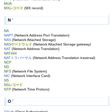
MUA
MXレコード
(MX record)
↑
N
†
NA
NAPT
(Network Address Port Translation)
NAS
(Network Attached Storage)
NASゲートウェイ
(Network Attached Storage gateway)
NAT
(Network Address Translation)
NAT444
NATトラバーサル
(Network Address Translation traversal)
NCP
ND
NFS
(Network File System)
NIC
(Network Interface Card)
NS
NSレコード
NTP
(Network Time Protoco)
↑
O
†
OAuth
(Open Authorization)