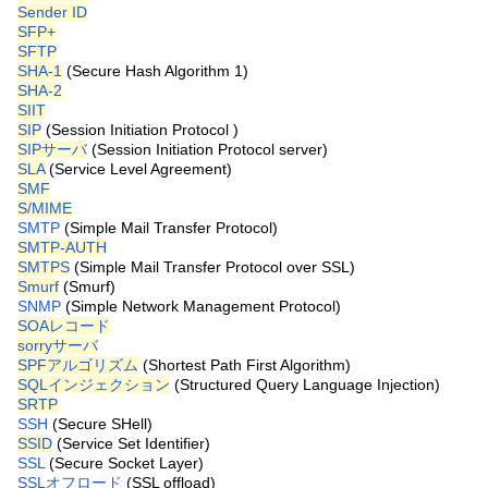
Sender ID
SFP+
SFTP
SHA-1
(Secure Hash Algorithm 1)
SHA-2
SIIT
SIP
(Session Initiation Protocol )
SIPサーバ
(Session Initiation Protocol server)
SLA
(Service Level Agreement)
SMF
S/MIME
SMTP
(Simple Mail Transfer Protocol)
SMTP-AUTH
SMTPS
(Simple Mail Transfer Protocol over SSL)
Smurf
(Smurf)
SNMP
(Simple Network Management Protocol)
SOAレコード
sorryサーバ
SPFアルゴリズム
(Shortest Path First Algorithm)
SQLインジェクション
(Structured Query Language Injection)
SRTP
SSH
(Secure SHell)
SSID
(Service Set Identifier)
SSL
(Secure Socket Layer)
SSLオフロード
(SSL offload)