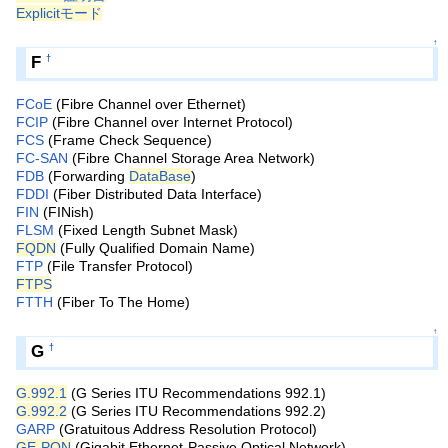
Explicitモード
↑
F
†
FCoE
(Fibre Channel over Ethernet)
FCIP
(Fibre Channel over Internet Protocol)
FCS
(Frame Check Sequence)
FC-SAN
(Fibre Channel Storage Area Network)
FDB
(Forwarding
DataBase
)
FDDI
(Fiber Distributed Data Interface)
FIN
(FINish)
FLSM
(Fixed Length Subnet Mask)
FQDN
(Fully Qualified Domain Name)
FTP
(File Transfer Protocol)
FTPS
FTTH
(Fiber To The Home)
↑
G
†
G.992.1
(G Series ITU Recommendations 992.1)
G.992.2
(G Series ITU Recommendations 992.2)
GARP
(Gratuitous Address Resolution Protocol)
GE-PON
(Gigabit Ethernet-Passive Optical Network)