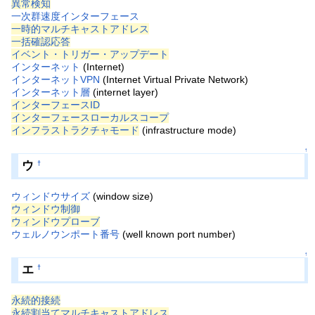
異常検知
一次群速度インターフェース
一時的マルチキャストアドレス
一括確認応答
イベント・トリガー・アップデート
インターネット
(Internet)
インターネットVPN
(Internet Virtual Private Network)
インターネット層
(internet layer)
インターフェースID
インターフェースローカルスコープ
インフラストラクチャモード
(infrastructure mode)
↑
ウ
†
ウィンドウサイズ
(window size)
ウィンドウ制御
ウィンドウプローブ
ウェルノウンポート番号
(well known port number)
↑
エ
†
永続的接続
永続割当てマルチキャストアドレス