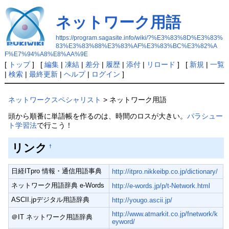
ネットワーク用語
https://program.sagasite.info/wiki/?%E3%83%8D%E3%83%
83%E3%83%88%E3%83%AF%E3%83%BC%E3%82%A
F%E7%94%A8%E8%AA%9E
[
トップ
] [
編集
|
凍結
|
差分
|
履歴
|
添付
|
リロード
] [
新規
|
一覧
|
検索
|
最終更新
|
ヘルプ
|
ログイン
]
ネットワークスペシャリスト
> ネットワーク用語
頭から順番に単語帳を作るのは、時間のロスが大きい。
パラシュー
ト学習法
で行こう！
リンク
†
日経ITpro 情報・通信用語事典
http://itpro.nikkeibp.co.jp/dictionary/
ネットワーク用語辞典 e-Words
http://e-words.jp/p/t-Network.html
ASCII.jpデジタル用語辞典
http://yougo.ascii.jp/
http://www.atmarkit.co.jp/fnetwork/k
＠IT ネットワーク用語辞典
eyword/