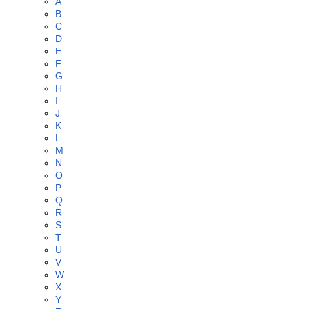
A
B
C
D
E
F
G
H
I
J
K
L
M
N
O
P
Q
R
S
T
U
V
W
X
Y