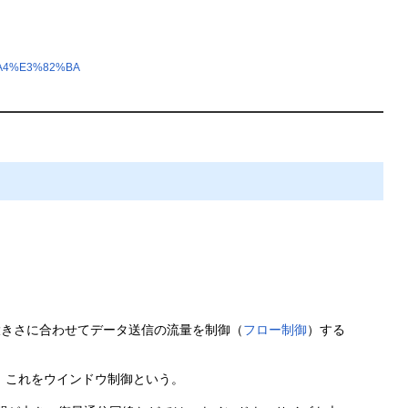
%A4%E3%82%BA
大きさに合わせてデータ送信の流量を制御（
フロー制御
）する
。これをウインドウ制御という。