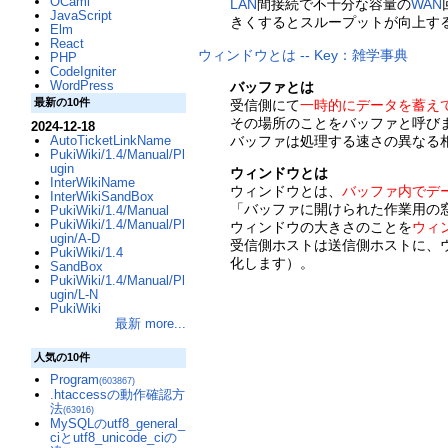
OCaml
LAN
間接続で不十分な容量の
WAN
JavaScript
きくするとスループットが向上す
Elm
React
ウィンドウとは -- Key：雑学事典
PHP
CodeIgniter
WordPress
バッファとは
最新の10件
受信側にて
一時的にデータを蓄え
その場所のことをバッファと呼び
2024-12-18
AutoTicketLinkName
バッファは処理する速さの異なる
PukiWiki/1.4/Manual/Pl
ugin
ウィンドウとは
InterWikiName
ウィンドウとは、
バッファ内でデ
InterWikiSandBox
「バッファに開けられた作業用の
PukiWiki/1.4/Manual
PukiWiki/1.4/Manual/Pl
ウィンドウの大きさのことを
ウィ
ugin/A-D
受信側ホストは送信側ホストに、
PukiWiki/1.4
化します）。
SandBox
PukiWiki/1.4/Manual/Pl
ugin/L-N
PukiWiki
最新 more...
人気の10件
Program
(603867)
.htaccessの動作確認方
法
(63916)
MySQLのutf8_general_
ciとutf8_unicode_ciの