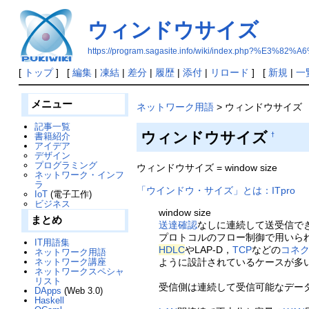
ウィンドウサイズ
https://program.sagasite.info/wiki/index.ph
[
トップ
] [
編集
|
凍結
|
差分
|
履歴
|
添付
|
リロード
] [
新規
|
一
メニュー
ネットワーク用語
> ウィンドウサイズ
記事一覧
ウィンドウサイズ
書籍紹介
†
アイデア
デザイン
プログラミング
ウィンドウサイズ = window size
ネットワーク・インフ
ラ
「ウインドウ・サイズ」とは：ITpro
IoT
(電子工作)
ビジネス
window size
まとめ
送達確認
なしに連続して送受信で
プロトコルのフロー制御で用いら
IT用語集
HDLC
やLAP-D，
TCP
などの
コネ
ネットワーク用語
ネットワーク講座
ように設計されているケースが多
ネットワークスペシャ
リスト
受信側は連続して受信可能なデー
DApps
(Web 3.0)
Haskell