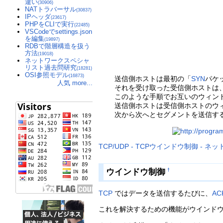
違い
(30906)
NATトラバーサル
(30837)
IPヘッダ
(23617)
PHPをCLIで実行
(22485)
VSCodeでsettings.json
を編集
(19897)
RDBで階層構造を扱う
方法
(19018)
ネットワークスペシャ
リスト過去問研究
(18281)
OSI参照モデル
(16873)
送信側ホストは最初の「
SYN
パケ
人気 more...
それを受け取った受信側ホストは
このような手順でお互いのウィン
送信側ホストは受信側ホストのウ
次から次へとセグメントを送信す
TCP/UDP - TCPウインドウ制御 -
ウインドウ制御
†
TCP
ではデータを送信するたびに、
AC
これを解決するための機能がウインド