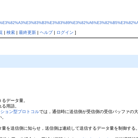
p?%E3%82%A6%E3%82%A3%E3%83%B3%E3%83%89%E3%82%A6%E3%82%B5%E3%82
覧
|
検索
|
最終更新
|
ヘルプ
|
ログイン
]
きるデータ量。
れる用語。
クション型プロトコル
では，通信時に送信側が受信側の受信バッファの
い。
タ量を送信側に知らせ，送信側は連続して送信するデータ量を制御する