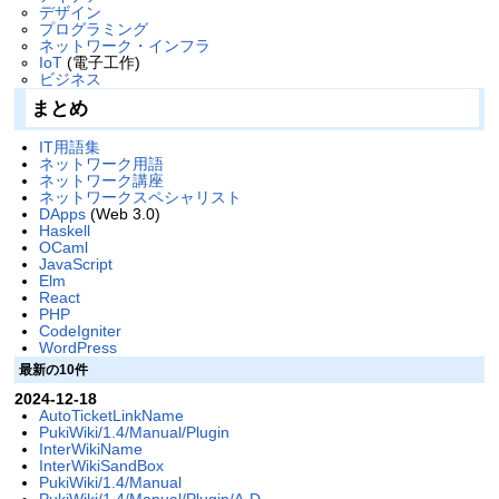
デザイン
プログラミング
ネットワーク・インフラ
IoT
(電子工作)
ビジネス
まとめ
IT用語集
ネットワーク用語
ネットワーク講座
ネットワークスペシャリスト
DApps
(Web 3.0)
Haskell
OCaml
JavaScript
Elm
React
PHP
CodeIgniter
WordPress
最新の10件
2024-12-18
AutoTicketLinkName
PukiWiki/1.4/Manual/Plugin
InterWikiName
InterWikiSandBox
PukiWiki/1.4/Manual