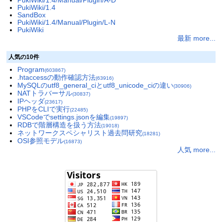
PukiWiki/1.4/Manual/Plugin/A-D
PukiWiki/1.4
SandBox
PukiWiki/1.4/Manual/Plugin/L-N
PukiWiki
最新 more...
人気の10件
Program
(603867)
.htaccessの動作確認方法
(63916)
MySQLのutf8_general_ciとutf8_unicode_ciの違い
(30906)
NATトラバーサル
(30837)
IPヘッダ
(23617)
PHPをCLIで実行
(22485)
VSCodeでsettings.jsonを編集
(19897)
RDBで階層構造を扱う方法
(19018)
ネットワークスペシャリスト過去問研究
(18281)
OSI参照モデル
(16873)
人気 more...