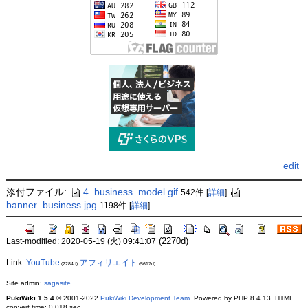
edit
添付ファイル:
4_business_model.gif
542件
[
詳細
]
banner_business.jpg
1198件
[
詳細
]
(2270d)
Last-modified: 2020-05-19 (火) 09:41:07
Link:
YouTube
アフィリエイト
(2284d)
(5617d)
Site admin:
sagasite
PukiWiki 1.5.4
© 2001-2022
PukiWiki Development Team
. Powered by PHP 8.4.13. HTML
convert time: 0.018 sec.