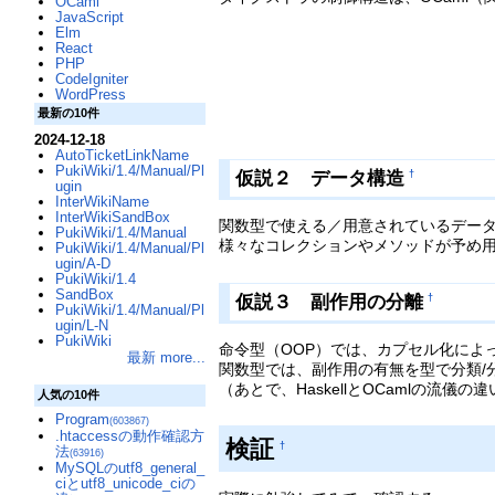
OCaml
JavaScript
Elm
React
PHP
CodeIgniter
WordPress
最新の10件
2024-12-18
AutoTicketLinkName
PukiWiki/1.4/Manual/Pl
仮説２ データ構造
†
ugin
InterWikiName
InterWikiSandBox
関数型で使える／用意されているデー
PukiWiki/1.4/Manual
様々なコレクションやメソッドが予め
PukiWiki/1.4/Manual/Pl
ugin/A-D
PukiWiki/1.4
SandBox
仮説３ 副作用の分離
†
PukiWiki/1.4/Manual/Pl
ugin/L-N
PukiWiki
命令型（OOP）では、カプセル化によ
最新 more...
関数型では、副作用の有無を型で分類/分離
（あとで、HaskellとOCamlの流儀
人気の10件
Program
(603867)
.htaccessの動作確認方
検証
†
法
(63916)
MySQLのutf8_general_
ciとutf8_unicode_ciの