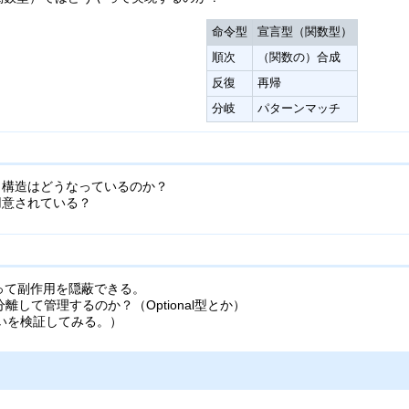
命令型
宣言型（関数型）
順次
（関数の）合成
反復
再帰
分岐
パターンマッチ
タ構造はどうなっているのか？
用意されている？
って副作用を隠蔽できる。
して管理するのか？（Optional型とか）
の違いを検証してみる。）