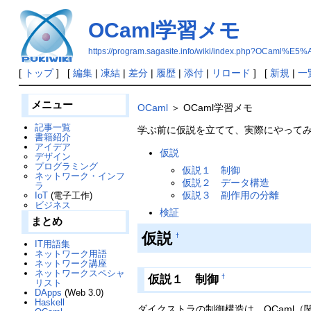
OCaml学習メモ
https://program.sagasite.info/wiki/index.php?O
[
トップ
] [
編集
|
凍結
|
差分
|
履歴
|
添付
|
リロード
] [
新規
|
一
メニュー
OCaml
＞ OCaml学習メモ
記事一覧
学ぶ前に仮説を立てて、実際にやって
書籍紹介
アイデア
仮説
デザイン
プログラミング
仮説１ 制御
ネットワーク・インフ
仮説２ データ構造
ラ
仮説３ 副作用の分離
IoT
(電子工作)
ビジネス
検証
まとめ
仮説
†
IT用語集
ネットワーク用語
ネットワーク講座
ネットワークスペシャ
仮説１ 制御
†
リスト
DApps
(Web 3.0)
Haskell
ダイクストラの制御構造は、OCaml