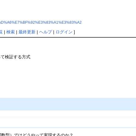
Caml%E5%AD%A6%E7%BF%92%E3%83%A1%E3%83%A2
覧
|
検索
|
最終更新
|
ヘルプ
|
ログイン
]
みて検証する方式
（関数型）ではどうやって実現するのか？