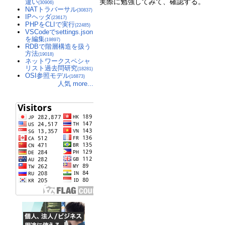
実際に勉強してみて、確認する。
違い
(30906)
NATトラバーサル
(30837)
IPヘッダ
(23617)
PHPをCLIで実行
(22485)
VSCodeでsettings.json
を編集
(19897)
RDBで階層構造を扱う
方法
(19018)
ネットワークスペシャ
リスト過去問研究
(18281)
OSI参照モデル
(16873)
人気 more...