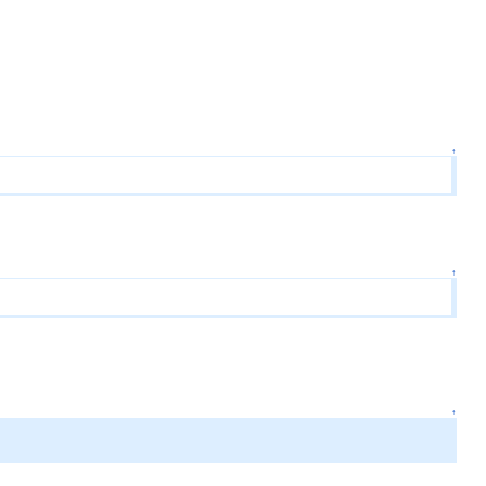
↑
↑
↑