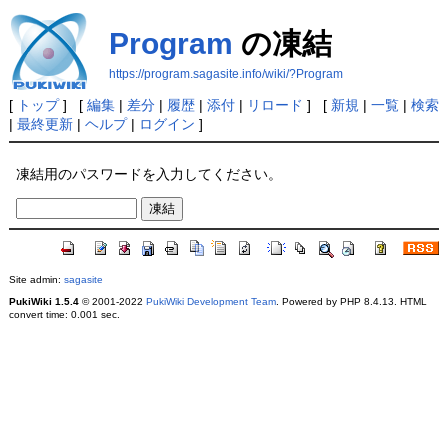
Program
の凍結
https://program.sagasite.info/wiki/?Program
[
トップ
] [
編集
|
差分
|
履歴
|
添付
|
リロード
] [
新規
|
一覧
|
検索
|
最終更新
|
ヘルプ
|
ログイン
]
凍結用のパスワードを入力してください。
Site admin:
sagasite
PukiWiki 1.5.4
© 2001-2022
PukiWiki Development Team
. Powered by PHP 8.4.13. HTML
convert time: 0.001 sec.