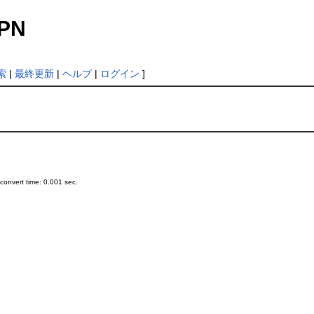
VPN
索
|
最終更新
|
ヘルプ
|
ログイン
]
onvert time: 0.001 sec.