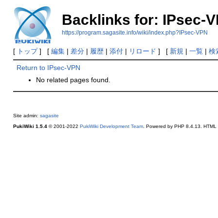
Backlinks for: IPsec-
https://program.sagasite.info/wiki/index.php?IPsec-VPN
[
トップ
] [
編集
|
差分
|
履歴
|
添付
|
リロード
] [
新規
|
一覧
|
検
Return to IPsec-VPN
No related pages found.
Site admin:
sagasite
PukiWiki 1.5.4
© 2001-2022
PukiWiki Development Team
. Powered by PHP 8.4.13. HTML c