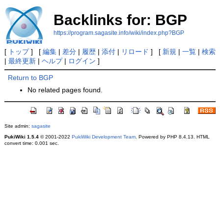
Backlinks for: BGP
https://program.sagasite.info/wiki/index.php?BGP
[
トップ
] [
編集
|
差分
|
履歴
|
添付
|
リロード
] [
新規
|
一覧
|
検索
|
最終更新
|
ヘルプ
|
ログイン
]
Return to BGP
No related pages found.
Site admin:
sagasite
PukiWiki 1.5.4
© 2001-2022
PukiWiki Development Team
. Powered by PHP 8.4.13. HTML
convert time: 0.001 sec.