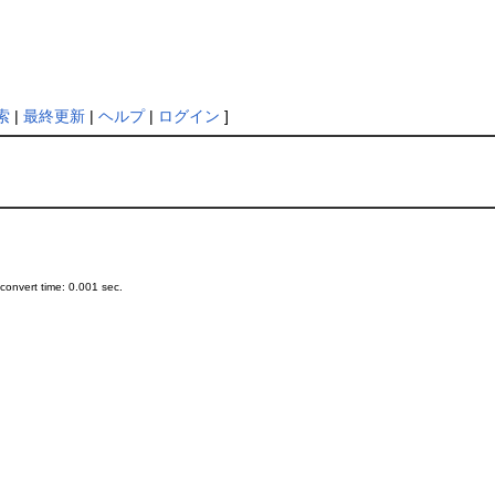
索
|
最終更新
|
ヘルプ
|
ログイン
]
onvert time: 0.001 sec.