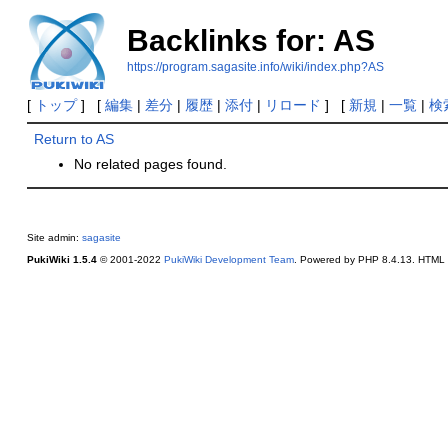
Backlinks for: AS
https://program.sagasite.info/wiki/index.php?AS
[
トップ
] [
編集
|
差分
|
履歴
|
添付
|
リロード
] [
新規
|
一覧
|
検
Return to AS
No related pages found.
Site admin:
sagasite
PukiWiki 1.5.4
© 2001-2022
PukiWiki Development Team
. Powered by PHP 8.4.13. HTML c