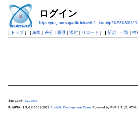
ログイン
https://program.sagasite.info/wiki/index.ph
[
トップ
] [
編集
|
差分
|
履歴
|
添付
|
リロード
] [
新規
|
一覧
|
検
Site admin:
sagasite
PukiWiki 1.5.4
© 2001-2022
PukiWiki Development Team
. Powered by PHP 8.4.13. HTML c