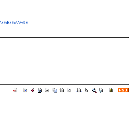
4%A8%E8%AA%9E