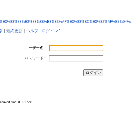
p?%E3%83%8D%E3%83%83%E3%83%88%E3%83%AF%E3%83%BC%E3%82%AF%E7%9
索
|
最終更新
|
ヘルプ
|
ログイン
]
ユーザー名:
パスワード:
onvert time: 0.001 sec.