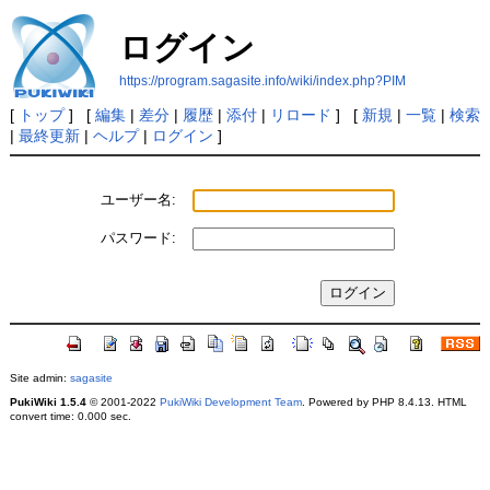
ログイン
https://program.sagasite.info/wiki/index.php?PIM
[
トップ
] [
編集
|
差分
|
履歴
|
添付
|
リロード
] [
新規
|
一覧
|
検索
|
最終更新
|
ヘルプ
|
ログイン
]
ユーザー名:
パスワード:
Site admin:
sagasite
PukiWiki 1.5.4
© 2001-2022
PukiWiki Development Team
. Powered by PHP 8.4.13. HTML
convert time: 0.000 sec.