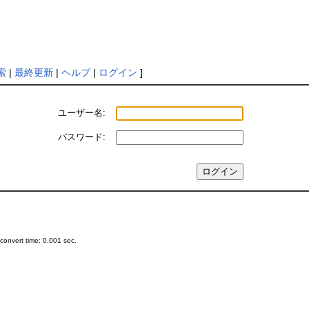
索
|
最終更新
|
ヘルプ
|
ログイン
]
ユーザー名:
パスワード:
onvert time: 0.001 sec.