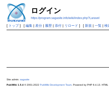
ログイン
https://program.sagasite.info/wiki/index.php?Laravel
[
トップ
] [
編集
|
差分
|
履歴
|
添付
|
リロード
] [
新規
|
一覧
|
検
Site admin:
sagasite
PukiWiki 1.5.4
© 2001-2022
PukiWiki Development Team
. Powered by PHP 8.4.13. HTML c