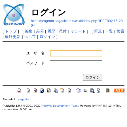
ログイン
https://program.sagasite.info/wiki/index.php?IEEE802.16-20
04
[
トップ
] [
編集
|
差分
|
履歴
|
添付
|
リロード
] [
新規
|
一覧
|
検索
|
最終更新
|
ヘルプ
|
ログイン
]
ユーザー名:
パスワード:
Site admin:
sagasite
PukiWiki 1.5.4
© 2001-2022
PukiWiki Development Team
. Powered by PHP 8.4.13. HTML
convert time: 0.001 sec.