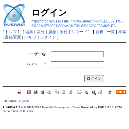
ログイン
https://program.sagasite.info/wiki/index.php?IEEE802.1%E
3%82%B7%E3%83%AA%E3%83%BC%E3%82%BA
[
トップ
] [
編集
|
差分
|
履歴
|
添付
|
リロード
] [
新規
|
一覧
|
検索
|
最終更新
|
ヘルプ
|
ログイン
]
ユーザー名:
パスワード:
Site admin:
sagasite
PukiWiki 1.5.4
© 2001-2022
PukiWiki Development Team
. Powered by PHP 8.4.13. HTML
convert time: 0.001 sec.