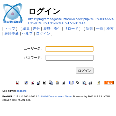
ログイン
https://program.sagasite.info/wiki/index.php?%E3%83%AA%
E3%83%B3%E3%82%AF%E5%B1%A4
[
トップ
] [
編集
|
差分
|
履歴
|
添付
|
リロード
] [
新規
|
一覧
|
検索
|
最終更新
|
ヘルプ
|
ログイン
]
ユーザー名:
パスワード:
Site admin:
sagasite
PukiWiki 1.5.4
© 2001-2022
PukiWiki Development Team
. Powered by PHP 8.4.13. HTML
convert time: 0.001 sec.