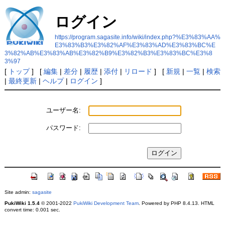
ログイン
https://program.sagasite.info/wiki/index.php?%E3%83%AA%
E3%83%B3%E3%82%AF%E3%83%AD%E3%83%BC%E
3%82%AB%E3%83%AB%E3%82%B9%E3%82%B3%E3%83%BC%E3%8
3%97
[
トップ
] [
編集
|
差分
|
履歴
|
添付
|
リロード
] [
新規
|
一覧
|
検索
|
最終更新
|
ヘルプ
|
ログイン
]
ユーザー名:
パスワード:
Site admin:
sagasite
PukiWiki 1.5.4
© 2001-2022
PukiWiki Development Team
. Powered by PHP 8.4.13. HTML
convert time: 0.001 sec.