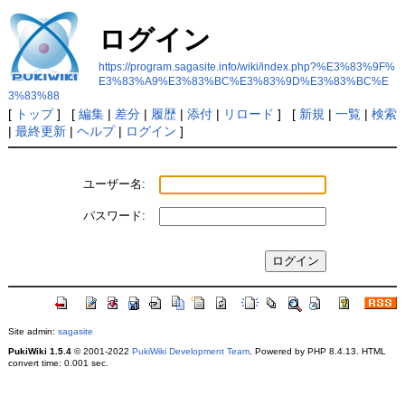
ログイン
https://program.sagasite.info/wiki/index.php?%E3%83%9F%
E3%83%A9%E3%83%BC%E3%83%9D%E3%83%BC%E
3%83%88
[
トップ
] [
編集
|
差分
|
履歴
|
添付
|
リロード
] [
新規
|
一覧
|
検索
|
最終更新
|
ヘルプ
|
ログイン
]
ユーザー名:
パスワード:
Site admin:
sagasite
PukiWiki 1.5.4
© 2001-2022
PukiWiki Development Team
. Powered by PHP 8.4.13. HTML
convert time: 0.001 sec.