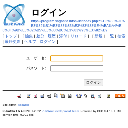
ログイン
https://program.sagasite.info/wiki/index.php?%E3%83%91%
E3%82%B1%E3%83%83%E3%83%88%E4%BA%A4%E
6%8F%9B%E3%82%B5%E3%83%BC%E3%83%93%E3%82%B9
[
トップ
] [
編集
|
差分
|
履歴
|
添付
|
リロード
] [
新規
|
一覧
|
検索
|
最終更新
|
ヘルプ
|
ログイン
]
ユーザー名:
パスワード:
Site admin:
sagasite
PukiWiki 1.5.4
© 2001-2022
PukiWiki Development Team
. Powered by PHP 8.4.13. HTML
convert time: 0.001 sec.