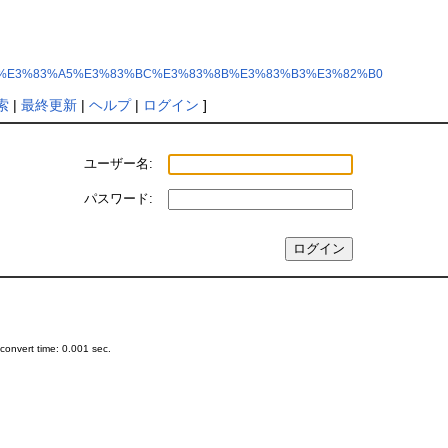
%E3%83%81%E3%83%A5%E3%83%BC%E3%83%8B%E3%83%B3%E3%82%B0
索
|
最終更新
|
ヘルプ
|
ログイン
]
ユーザー名:
パスワード:
onvert time: 0.001 sec.