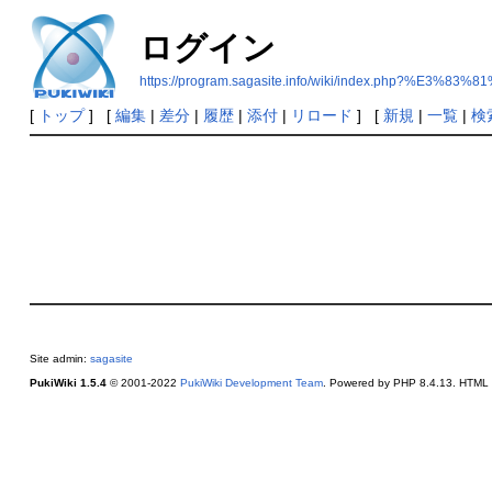
ログイン
https://program.sagasite.info/wiki/index.php?
[
トップ
] [
編集
|
差分
|
履歴
|
添付
|
リロード
] [
新規
|
一覧
|
検
Site admin:
sagasite
PukiWiki 1.5.4
© 2001-2022
PukiWiki Development Team
. Powered by PHP 8.4.13. HTML c