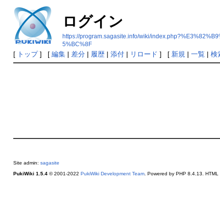
ログイン
https://program.sagasite.info/wiki/index.p
5%BC%8F
[
トップ
] [
編集
|
差分
|
履歴
|
添付
|
リロード
] [
新規
|
一覧
|
検
Site admin:
sagasite
PukiWiki 1.5.4
© 2001-2022
PukiWiki Development Team
. Powered by PHP 8.4.13. HTML c