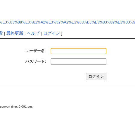
hp?%E3%82%B9%E3%83%88%E3%82%A2%E3%82%A2%E3%83%B3%E3%83%89%
索
|
最終更新
|
ヘルプ
|
ログイン
]
ユーザー名:
パスワード:
onvert time: 0.001 sec.