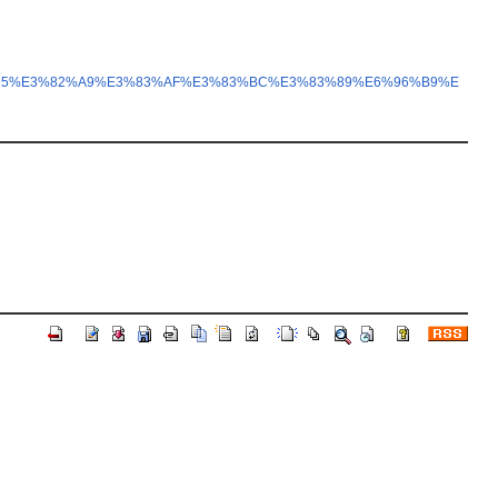
E3%83%95%E3%82%A9%E3%83%AF%E3%83%BC%E3%83%89%E6%96%B9%E