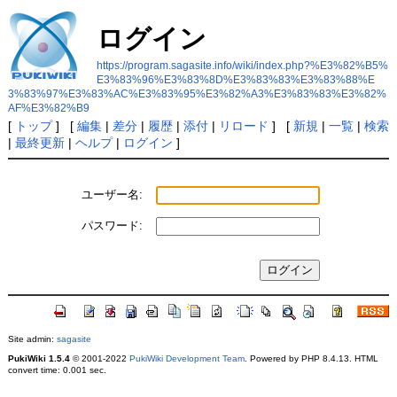
ログイン
https://program.sagasite.info/wiki/index.php?%E3%82%B5%
E3%83%96%E3%83%8D%E3%83%83%E3%83%88%E
3%83%97%E3%83%AC%E3%83%95%E3%82%A3%E3%83%83%E3%82%
AF%E3%82%B9
[
トップ
] [
編集
|
差分
|
履歴
|
添付
|
リロード
] [
新規
|
一覧
|
検索
|
最終更新
|
ヘルプ
|
ログイン
]
ユーザー名:
パスワード:
Site admin:
sagasite
PukiWiki 1.5.4
© 2001-2022
PukiWiki Development Team
. Powered by PHP 8.4.13. HTML
convert time: 0.001 sec.