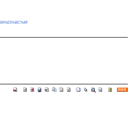
6%B9%E5%BC%8F