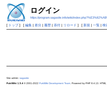
ログイン
https://program.sagasite.info/wiki/index.ph
[
トップ
] [
編集
|
差分
|
履歴
|
添付
|
リロード
] [
新規
|
一覧
|
検
Site admin:
sagasite
PukiWiki 1.5.4
© 2001-2022
PukiWiki Development Team
. Powered by PHP 8.4.13. HTML c