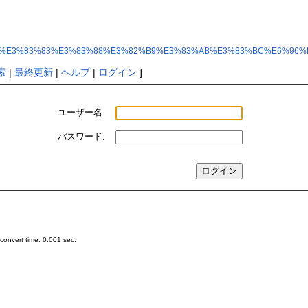
p?%E3%82%AB%E3%83%83%E3%83%88%E3%82%B9%E3%83%AB%E3%83%BC%E6%9
索
|
最終更新
|
ヘルプ
|
ログイン
]
ユーザー名:
パスワード:
onvert time: 0.001 sec.