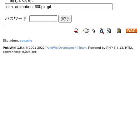
新しい名前:
パスワード:
Site admin:
sagasite
PukiWiki 1.5.4
© 2001-2022
PukiWiki Development Team
. Powered by PHP 8.4.13. HTML
convert time: 0.004 sec.