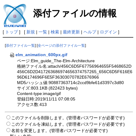
添付ファイルの情報
[
トップ
] [
新規
|
一覧
|
検索
|
最終更新
|
ヘルプ
|
ログイン
]
[
添付ファイル一覧
] [
全ページの添付ファイル一覧
]
elm_animation_600px.gif
ページ:Elm_guide_The-Elm-Architecture
格納ファイル名:attach/456C6D5F67756964655F5468652D
456C6D2D417263686974656374757265_656C6D5F616E6
96D6174696F6E5F36303070782E676966
MD5ハッシュ値:90887363714c2ccd9bfe61d3397c3d80
サイズ:803.1KB (822423 bytes)
Content-type:image/gif
登録日時:2019/11/11 07:08:05
アクセス数:413
このファイルを削除します。(管理者パスワードが必要です)
このファイルを凍結します。(管理者パスワードが必要です)
名前を変更します。(管理者パスワードが必要です)