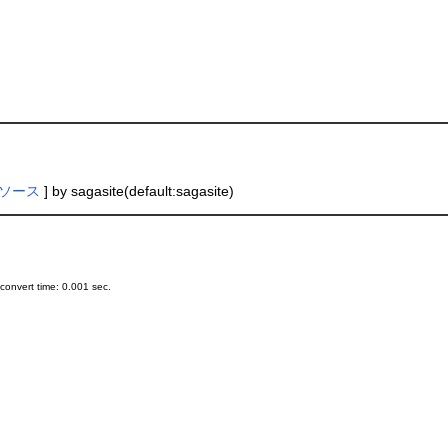
ソース
] by sagasite(default:sagasite)
onvert time: 0.001 sec.