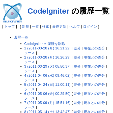
CodeIgniter
の履歴一覧
[
トップ
] [
新規
|
一覧
|
検索
|
最終更新
|
ヘルプ
|
ログイン
]
履歴一覧
CodeIgniter の履歴を削除
1 (2011-03-28 (月) 16:21:22)
[
差分
|
現在との差分
|
ソース
]
2 (2011-03-28 (月) 16:26:29)
[
差分
|
現在との差分
|
ソース
]
3 (2011-03-29 (火) 05:50:37)
[
差分
|
現在との差分
|
ソース
]
4 (2011-04-06 (水) 09:46:02)
[
差分
|
現在との差分
|
ソース
]
5 (2011-04-24 (日) 11:00:11)
[
差分
|
現在との差分
|
ソース
]
6 (2011-05-06 (金) 00:29:50)
[
差分
|
現在との差分
|
ソース
]
7 (2011-05-09 (月) 15:51:16)
[
差分
|
現在との差分
|
ソース
]
8 (2011-05-14 (土) 13:42:47)
[
差分
|
現在との差分
|