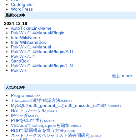
CodeIgniter
WordPress
最新の10件
2024-12-18
AutoTicketLinkName
PukiWiki/1.4/Manual/Plugin
InterWikiName
InterWikiSandBox
PukiWiki/1.4/Manual
PukiWiki/1.4/Manual/Plugin/A-D
PukiWiki/1.4
SandBox
PukiWiki/1.4/Manual/Plugin/L-N
PukiWiki
最新 more...
人気の10件
Program
(603867)
.htaccessの動作確認方法
(63916)
MySQLのutf8_general_ciとutf8_unicode_ciの違い
(30906)
NATトラバーサル
(30837)
IPヘッダ
(23617)
PHPをCLIで実行
(22485)
VSCodeでsettings.jsonを編集
(19897)
RDBで階層構造を扱う方法
(19018)
ネットワークスペシャリスト過去問研究
(18281)