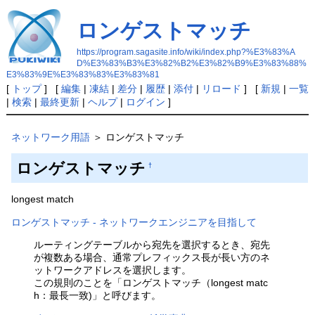
ロンゲストマッチ
https://program.sagasite.info/wiki/index.php?%E3%83%A
D%E3%83%B3%E3%82%B2%E3%82%B9%E3%83%88%
E3%83%9E%E3%83%83%E3%83%81
[
トップ
] [
編集
|
凍結
|
差分
|
履歴
|
添付
|
リロード
] [
新規
|
一覧
|
検索
|
最終更新
|
ヘルプ
|
ログイン
]
ネットワーク用語
＞ ロンゲストマッチ
ロンゲストマッチ
†
longest match
ロンゲストマッチ - ネットワークエンジニアを目指して
ルーティングテーブルから宛先を選択するとき、宛先
が複数ある場合、通常プレフィックス長が長い方のネ
ットワークアドレスを選択します。
この規則のことを「ロンゲストマッチ（longest matc
h：最長一致)」と呼びます。