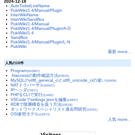
2024-12-18
AutoTicketLinkName
PukiWiki/1.4/Manual/Plugin
InterWikiName
InterWikiSandBox
PukiWiki/1.4/Manual
PukiWiki/1.4/Manual/Plugin/A-D
PukiWiki/1.4
SandBox
PukiWiki/1.4/Manual/Plugin/L-N
PukiWiki
最新 more...
人気の10件
Program
(603867)
.htaccessの動作確認方法
(63916)
MySQLのutf8_general_ciとutf8_unicode_ciの違い
(30906)
NATトラバーサル
(30837)
IPヘッダ
(23617)
PHPをCLIで実行
(22485)
VSCodeでsettings.jsonを編集
(19897)
RDBで階層構造を扱う方法
(19018)
ネットワークスペシャリスト過去問研究
(18281)
OSI参照モデル
(16873)
人気 more...