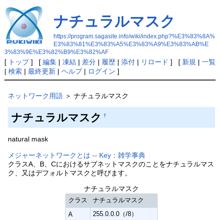
ナチュラルマスク
https://program.sagasite.info/wiki/index.php?%E3%83%8A%
E3%83%81%E3%83%A5%E3%83%A9%E3%83%AB%E
3%83%9E%E3%82%B9%E3%82%AF
[
トップ
] [
編集
|
凍結
|
差分
|
履歴
|
添付
|
リロード
] [
新規
|
一覧
|
検索
|
最終更新
|
ヘルプ
|
ログイン
]
ネットワーク用語
＞ ナチュラルマスク
ナチュラルマスク
†
natural mask
メジャーネットワークとは -- Key：雑学事典
クラスA、B、Cにおけるサブネットマスクのことをナチュラルマス
ク、又はデフォルトマスクと呼びます。
ナチュラルマスク
クラス
ナチュラルマスク
255.0.0.0（/8）
A