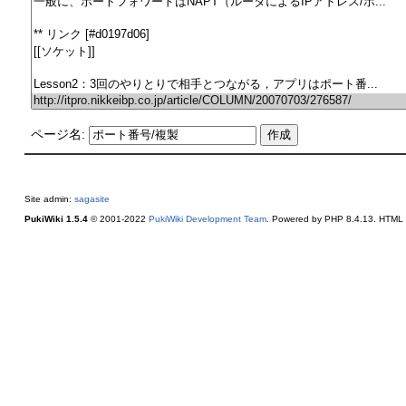
ページ名:
Site admin:
sagasite
PukiWiki 1.5.4
© 2001-2022
PukiWiki Development Team
. Powered by PHP 8.4.13. HTML c