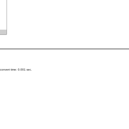
onvert time: 0.001 sec.