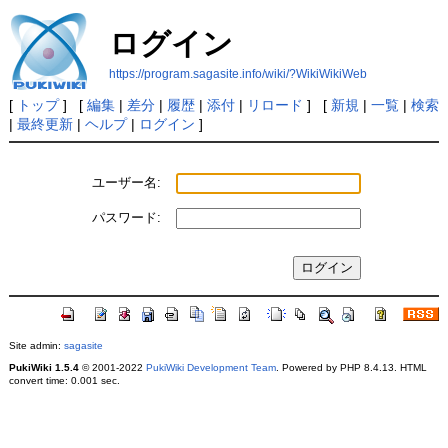
ログイン
https://program.sagasite.info/wiki/?WikiWikiWeb
[
トップ
] [
編集
|
差分
|
履歴
|
添付
|
リロード
] [
新規
|
一覧
|
検索
|
最終更新
|
ヘルプ
|
ログイン
]
ユーザー名:
パスワード:
Site admin:
sagasite
PukiWiki 1.5.4
© 2001-2022
PukiWiki Development Team
. Powered by PHP 8.4.13. HTML
convert time: 0.001 sec.