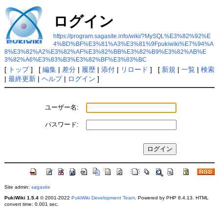
ログイン
https://program.sagasite.info/wiki/?MySQL%E3%82%92%E
4%BD%BF%E3%81%A3%E3%81%9Fpukiwiki%E7%94%A
8%E3%82%A2%E3%82%AF%E3%82%BB%E3%82%B9%E3%82%AB%E
3%82%A6%E3%83%B3%E3%82%BF%E3%83%BC
[
トップ
] [
編集
|
差分
|
履歴
|
添付
|
リロード
] [
新規
|
一覧
|
検索
|
最終更新
|
ヘルプ
|
ログイン
]
ユーザー名:
パスワード:
Site admin:
sagasite
PukiWiki 1.5.4
© 2001-2022
PukiWiki Development Team
. Powered by PHP 8.4.13. HTML
convert time: 0.001 sec.