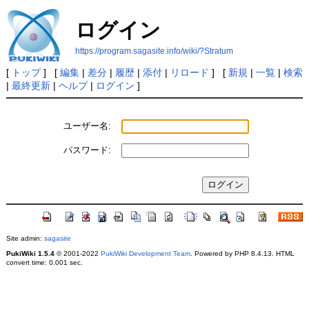
ログイン
https://program.sagasite.info/wiki/?Stratum
[
トップ
] [
編集
|
差分
|
履歴
|
添付
|
リロード
] [
新規
|
一覧
|
検索
|
最終更新
|
ヘルプ
|
ログイン
]
ユーザー名:
パスワード:
Site admin:
sagasite
PukiWiki 1.5.4
© 2001-2022
PukiWiki Development Team
. Powered by PHP 8.4.13. HTML
convert time: 0.001 sec.