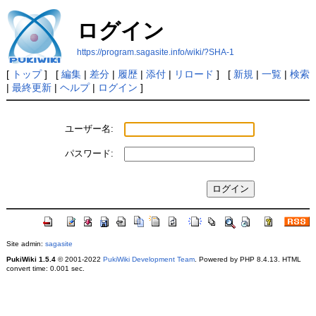
ログイン
https://program.sagasite.info/wiki/?SHA-1
[
トップ
] [
編集
|
差分
|
履歴
|
添付
|
リロード
] [
新規
|
一覧
|
検索
|
最終更新
|
ヘルプ
|
ログイン
]
ユーザー名:
パスワード:
Site admin:
sagasite
PukiWiki 1.5.4
© 2001-2022
PukiWiki Development Team
. Powered by PHP 8.4.13. HTML
convert time: 0.001 sec.