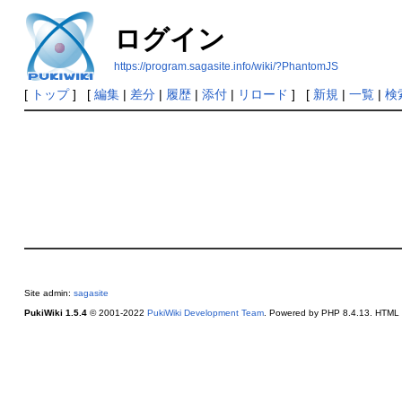
ログイン
https://program.sagasite.info/wiki/?PhantomJS
[
トップ
] [
編集
|
差分
|
履歴
|
添付
|
リロード
] [
新規
|
一覧
|
検
Site admin:
sagasite
PukiWiki 1.5.4
© 2001-2022
PukiWiki Development Team
. Powered by PHP 8.4.13. HTML c