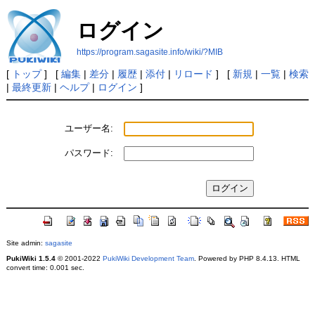
ログイン
https://program.sagasite.info/wiki/?MIB
[
トップ
] [
編集
|
差分
|
履歴
|
添付
|
リロード
] [
新規
|
一覧
|
検索
|
最終更新
|
ヘルプ
|
ログイン
]
ユーザー名:
パスワード:
Site admin:
sagasite
PukiWiki 1.5.4
© 2001-2022
PukiWiki Development Team
. Powered by PHP 8.4.13. HTML
convert time: 0.001 sec.