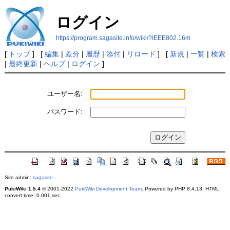
ログイン
https://program.sagasite.info/wiki/?IEEE802.16m
[
トップ
] [
編集
|
差分
|
履歴
|
添付
|
リロード
] [
新規
|
一覧
|
検索
|
最終更新
|
ヘルプ
|
ログイン
]
ユーザー名:
パスワード:
Site admin:
sagasite
PukiWiki 1.5.4
© 2001-2022
PukiWiki Development Team
. Powered by PHP 8.4.13. HTML
convert time: 0.001 sec.