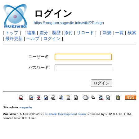
ログイン
https://program.sagasite.info/wiki/?Design
[
トップ
] [
編集
|
差分
|
履歴
|
添付
|
リロード
] [
新規
|
一覧
|
検索
|
最終更新
|
ヘルプ
|
ログイン
]
ユーザー名:
パスワード:
Site admin:
sagasite
PukiWiki 1.5.4
© 2001-2022
PukiWiki Development Team
. Powered by PHP 8.4.13. HTML
convert time: 0.001 sec.