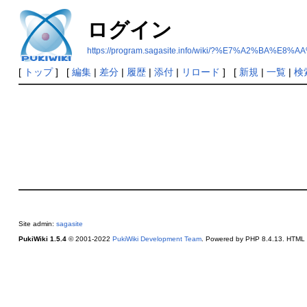
ログイン
https://program.sagasite.info/wiki/?%E7%A2%
[
トップ
] [
編集
|
差分
|
履歴
|
添付
|
リロード
] [
新規
|
一覧
|
検
Site admin:
sagasite
PukiWiki 1.5.4
© 2001-2022
PukiWiki Development Team
. Powered by PHP 8.4.13. HTML c