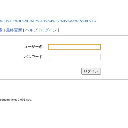
BA%E8%AA%8D%E5%BF%9C%E7%AD%94%E7%95%AA%E5%8F%B7
索
|
最終更新
|
ヘルプ
|
ログイン
]
ユーザー名:
パスワード:
onvert time: 0.001 sec.