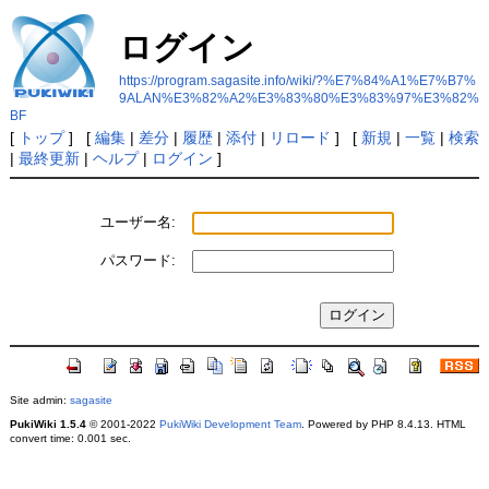
ログイン
https://program.sagasite.info/wiki/?%E7%84%A1%E7%B7%
9ALAN%E3%82%A2%E3%83%80%E3%83%97%E3%82%
BF
[
トップ
] [
編集
|
差分
|
履歴
|
添付
|
リロード
] [
新規
|
一覧
|
検索
|
最終更新
|
ヘルプ
|
ログイン
]
ユーザー名:
パスワード:
Site admin:
sagasite
PukiWiki 1.5.4
© 2001-2022
PukiWiki Development Team
. Powered by PHP 8.4.13. HTML
convert time: 0.001 sec.