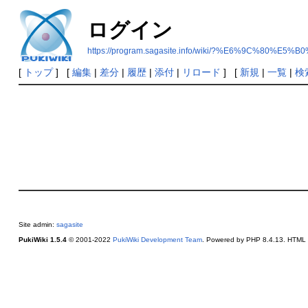
ログイン
https://program.sagasite.info/wiki/?%E6%9C%8
[
トップ
] [
編集
|
差分
|
履歴
|
添付
|
リロード
] [
新規
|
一覧
|
検
Site admin:
sagasite
PukiWiki 1.5.4
© 2001-2022
PukiWiki Development Team
. Powered by PHP 8.4.13. HTML c