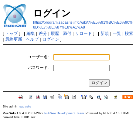
ログイン
https://program.sagasite.info/wiki/?%E5%91%BC%E6%90%
8D%E7%8E%87%E8%A1%A8
[
トップ
] [
編集
|
差分
|
履歴
|
添付
|
リロード
] [
新規
|
一覧
|
検索
|
最終更新
|
ヘルプ
|
ログイン
]
ユーザー名:
パスワード:
Site admin:
sagasite
PukiWiki 1.5.4
© 2001-2022
PukiWiki Development Team
. Powered by PHP 8.4.13. HTML
convert time: 0.001 sec.