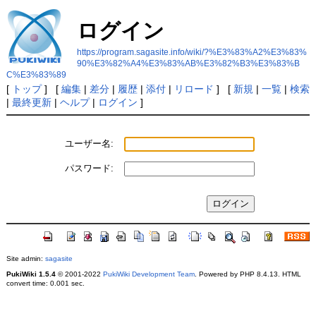
ログイン
https://program.sagasite.info/wiki/?%E3%83%A2%E3%83%
90%E3%82%A4%E3%83%AB%E3%82%B3%E3%83%B
C%E3%83%89
[
トップ
] [
編集
|
差分
|
履歴
|
添付
|
リロード
] [
新規
|
一覧
|
検索
|
最終更新
|
ヘルプ
|
ログイン
]
ユーザー名:
パスワード:
Site admin:
sagasite
PukiWiki 1.5.4
© 2001-2022
PukiWiki Development Team
. Powered by PHP 8.4.13. HTML
convert time: 0.001 sec.