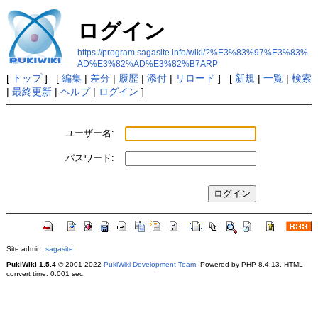
ログイン
https://program.sagasite.info/wiki/?%E3%83%97%E3%83%
AD%E3%82%AD%E3%82%B7ARP
[
トップ
] [
編集
|
差分
|
履歴
|
添付
|
リロード
] [
新規
|
一覧
|
検索
|
最終更新
|
ヘルプ
|
ログイン
]
ユーザー名:
パスワード:
Site admin:
sagasite
PukiWiki 1.5.4
© 2001-2022
PukiWiki Development Team
. Powered by PHP 8.4.13. HTML
convert time: 0.001 sec.