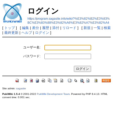
ログイン
https://program.sagasite.info/wiki/?%E3%82%B2%E3%83%
BC%E3%83%88%E3%82%A6%E3%82%A7%E3%82%A4
[
トップ
] [
編集
|
差分
|
履歴
|
添付
|
リロード
] [
新規
|
一覧
|
検索
|
最終更新
|
ヘルプ
|
ログイン
]
ユーザー名:
パスワード:
Site admin:
sagasite
PukiWiki 1.5.4
© 2001-2022
PukiWiki Development Team
. Powered by PHP 8.4.13. HTML
convert time: 0.001 sec.