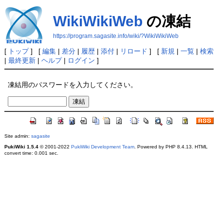
WikiWikiWeb
の凍結
https://program.sagasite.info/wiki/?WikiWikiWeb
[
トップ
] [
編集
|
差分
|
履歴
|
添付
|
リロード
] [
新規
|
一覧
|
検索
|
最終更新
|
ヘルプ
|
ログイン
]
凍結用のパスワードを入力してください。
Site admin:
sagasite
PukiWiki 1.5.4
© 2001-2022
PukiWiki Development Team
. Powered by PHP 8.4.13. HTML
convert time: 0.001 sec.