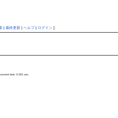
索
|
最終更新
|
ヘルプ
|
ログイン
]
onvert time: 0.001 sec.