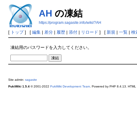
AH
の凍結
https://program.sagasite.info/wiki/?AH
[
トップ
] [
編集
|
差分
|
履歴
|
添付
|
リロード
] [
新規
|
一覧
|
検
凍結用のパスワードを入力してください。
Site admin:
sagasite
PukiWiki 1.5.4
© 2001-2022
PukiWiki Development Team
. Powered by PHP 8.4.13. HTML c