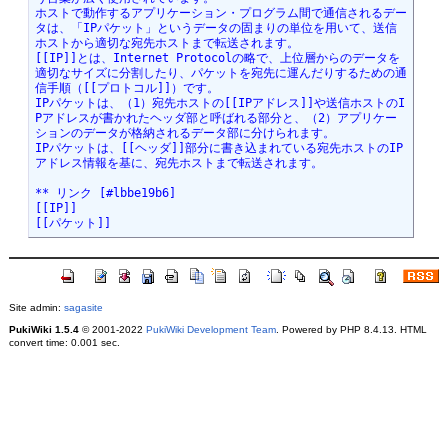
ホストで動作するアプリケーション・プログラム間で通信されるデー
タは、「IPパケット」というデータの固まりの単位を用いて、送信
ホストから適切な宛先ホストまで転送されます。

[[IP]]とは、Internet Protocolの略で、上位層からのデータを
適切なサイズに分割したり、パケットを宛先に運んだりするための通
信手順（[[プロトコル]]）です。

IPパケットは、（1）宛先ホストの[[IPアドレス]]や送信ホストのI
Pアドレスが書かれたヘッダ部と呼ばれる部分と、（2）アプリケー
ションのデータが格納されるデータ部に分けられます。

IPパケットは、[[ヘッダ]]部分に書き込まれている宛先ホストのIP
アドレス情報を基に、宛先ホストまで転送されます。

** リンク [#lbbe19b6]

[[IP]]

[[パケット]]
Site admin:
sagasite
PukiWiki 1.5.4
© 2001-2022
PukiWiki Development Team
. Powered by PHP 8.4.13. HTML
convert time: 0.001 sec.