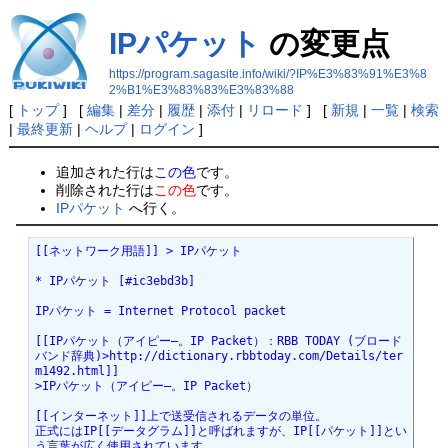
IPパケット
の変更点
https://program.sagasite.info/wiki/?IP%E3%83%91%E3%8
2%B1%E3%83%83%E3%83%88
[
トップ
] [
編集
|
差分
|
履歴
|
添付
|
リロード
] [
新規
|
一覧
|
検索
|
最終更新
|
ヘルプ
|
ログイン
]
追加された行は
この色
です。
削除された行は
この色
です。
IPパケット
へ行く。
[[ネットワーク用語]] > IPパケット

* IPパケット [#ic3ebd3b]

IPパケット = Internet Protocol packet

[[IPパケット（アイピー―。IP Packet）：RBB TODAY (ブロード
バンド辞典)>http://dictionary.rbbtoday.com/Details/ter
m1492.html]]

>IPパケット（アイピー―。IP Packet）

[[インターネット]]上で送受信されるデータの単位。

正式にはIP[[データグラム]]と呼ばれますが、IP[[パケット]]とい
う言葉が広く使用されています。
