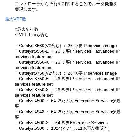
コントローラからそれを制御することでルータ機能を
実現します。
最大VRF数
○最大VRF数
※VRF-Liteも含む
・Catalyst3560(V2含む) ： 26 ※要IP services image
・Catalyst3560-E ： 26 ※要IP services、advanced IP
services feature set
・Catalyst3560-X ： 26 ※要IP services、advanced IP
services feature set
・Catalyst3750(V2含む) ： 26 ※要IP services image
・Catalyst3750-E ： 26 ※要IP services、advanced IP
services feature set
・Catalyst3750-X ： 26 ※要IP services、advanced IP
services feature set
・Catalyst4500 ： 64 ※たぶんEnterprise Servicesが必
要
・Catalyst4948 ： 64 ※たぶんEnterprise Servicesが必
要
・Catalyst4500-X ： 64 ※要Enterprise Services
・Catalyst6500 ： 1024(ただし511以下が推奨？)
↑