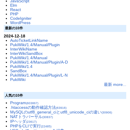
JavaScript
Elm
React
PHP
CodeIgniter
WordPress
最新の10件
2024-12-18
AutoTicketLinkName
PukiWiki/1.4/Manual/Plugin
InterWikiName
InterWikiSandBox
PukiWiki/1.4/Manual
PukiWiki/1.4/Manual/Plugin/A-D
PukiWiki/1.4
SandBox
PukiWiki/1.4/Manual/Plugin/L-N
PukiWiki
最新 more...
人気の10件
Program
(603867)
.htaccessの動作確認方法
(63916)
MySQLのutf8_general_ciとutf8_unicode_ciの違い
(30906)
NATトラバーサル
(30837)
IPヘッダ
(23617)
PHPをCLIで実行
(22485)