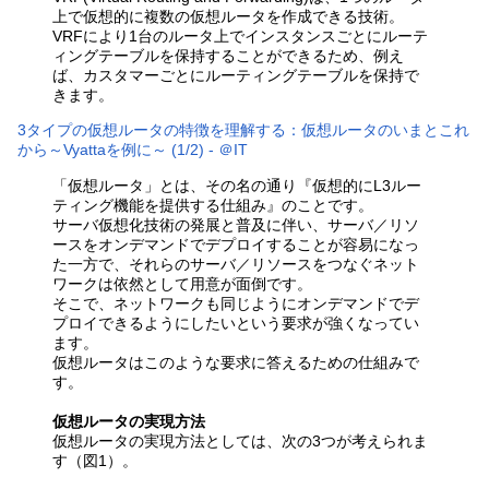
上で仮想的に複数の仮想ルータを作成できる技術。
VRFにより1台のルータ上でインスタンスごとにルーテ
ィングテーブルを保持することができるため、例え
ば、カスタマーごとにルーティングテーブルを保持で
きます。
3タイプの仮想ルータの特徴を理解する：仮想ルータのいまとこれ
から～Vyattaを例に～ (1/2) - ＠IT
「仮想ルータ」とは、その名の通り『仮想的にL3ルー
ティング機能を提供する仕組み』のことです。
サーバ仮想化技術の発展と普及に伴い、サーバ／リソ
ースをオンデマンドでデプロイすることが容易になっ
た一方で、それらのサーバ／リソースをつなぐネット
ワークは依然として用意が面倒です。
そこで、ネットワークも同じようにオンデマンドでデ
プロイできるようにしたいという要求が強くなってい
ます。
仮想ルータはこのような要求に答えるための仕組みで
す。
仮想ルータの実現方法
仮想ルータの実現方法としては、次の3つが考えられま
す（図1）。