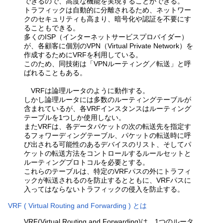
できるので、高度な機能を実現することができる。
トラフィックは自動的に分離されるため、ネットワー
クのセキュリティも高まり、暗号化や認証を不要にす
ることもできる。
多くのISP（インターネットサービスプロバイダー）
が、各顧客に個別のVPN（Virtual Private Network）を
作成するためにVRFを利用している。
このため、同技術は「VPNルーティング／転送」と呼
ばれることもある。
VRFは論理ルータのように動作する。
しかし論理ルータには多数のルーティングテーブルが
含まれているが、各VRFインスタンスはルーティング
テーブルを1つしか使用しない。
またVRFは、各データパケットの次の転送先を指定す
るフォワーディングテーブル、パケットの転送時に呼
び出される可能性のあるデバイスのリスト、そしてパ
ケットの転送方法をコントロールするルールセットと
ルーティングプロトコルを必要とする。
これらのテーブルは、特定のVRFパスの外にトラフィ
ックが転送されるのを防止するとともに、VRFパスに
入ってはならないトラフィックの侵入を防止する。
VRF ( Virtual Routing and Forwarding ) とは
VRF(Virtual Routing and Forwarding)は、1つのルータ