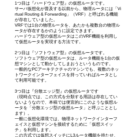
1つ目は『ハードウェア型』の仮想ルータです。
サーバ仮想化が普及する以前から、物理ルータには「Vi
rtual Routing & Forwarding」（VRF）と呼ばれる機能
が存在していました。
VRFでは1台の物理ルータを、あたかも複数台の物理ル
ータが存在するかのように設定できます。
ハードウェア型の仮想ルータはこのVRF機能を利用し
て仮想ルータを実現する方法です。
2つ目は『ソフトウェア型』の仮想ルータです。
ソフトウェア型の仮想ルータは、ルータ機能を1台の仮
想マシンとして動かしてしまおうというものです。
一般的なPCアーキテクチャのマシンでも、複数のネッ
トワークインターフェイスを持っていればルータとし
て利用可能です。
3つ目は『分散エッジ型』の仮想ルータです
（現時点では、この方式を分類する用語は存在してい
ないようなので、本稿では便宜的にこのような仮想ル
ータを「分散エッジ型の仮想ルータ」と呼ぶこととし
ます）。
一般に仮想化環境では、物理ネットワークインターフ
ェイスと仮想マシンを接続するために「仮想スイッ
チ」を利用します。
この方式では仮想スイッチにL3ルータ機能を持たせ、