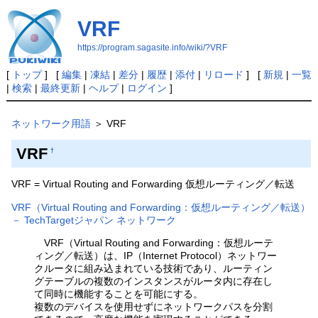
VRF
https://program.sagasite.info/wiki/?VRF
[
トップ
] [
編集
|
凍結
|
差分
|
履歴
|
添付
|
リロード
] [
新規
|
一覧
|
検索
|
最終更新
|
ヘルプ
|
ログイン
]
ネットワーク用語
＞ VRF
VRF
†
VRF = Virtual Routing and Forwarding 仮想ルーティング／転送
VRF（Virtual Routing and Forwarding：仮想ルーティング／転送）
－ TechTargetジャパン ネットワーク
VRF（Virtual Routing and Forwarding：仮想ルーテ
ィング／転送）は、IP（Internet Protocol）ネットワー
クルータに組み込まれている技術であり、ルーティン
グテーブルの複数のインスタンスがルータ内に存在し
て同時に機能することを可能にする。
複数のデバイスを使用せずにネットワークパスを分割