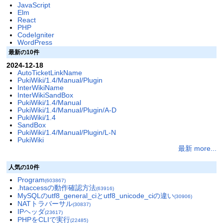
JavaScript
Elm
React
PHP
CodeIgniter
WordPress
最新の10件
2024-12-18
AutoTicketLinkName
PukiWiki/1.4/Manual/Plugin
InterWikiName
InterWikiSandBox
PukiWiki/1.4/Manual
PukiWiki/1.4/Manual/Plugin/A-D
PukiWiki/1.4
SandBox
PukiWiki/1.4/Manual/Plugin/L-N
PukiWiki
最新 more...
人気の10件
Program
(603867)
.htaccessの動作確認方法
(63916)
MySQLのutf8_general_ciとutf8_unicode_ciの違い
(30906)
NATトラバーサル
(30837)
IPヘッダ
(23617)
PHPをCLIで実行
(22485)