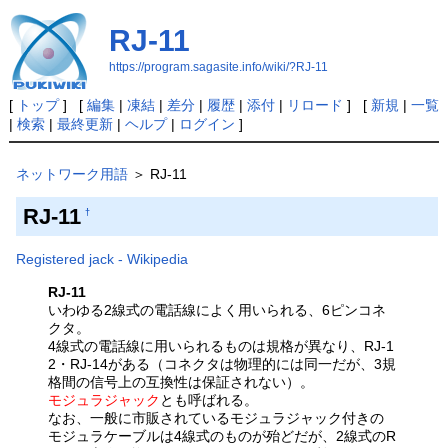
RJ-11
https://program.sagasite.info/wiki/?RJ-11
[
トップ
] [
編集
|
凍結
|
差分
|
履歴
|
添付
|
リロード
] [
新規
|
一覧
|
検索
|
最終更新
|
ヘルプ
|
ログイン
]
ネットワーク用語
＞ RJ-11
RJ-11
†
Registered jack - Wikipedia
RJ-11
いわゆる2線式の電話線によく用いられる、6ピンコネ
クタ。
4線式の電話線に用いられるものは規格が異なり、RJ-1
2・RJ-14がある（コネクタは物理的には同一だが、3規
格間の信号上の互換性は保証されない）。
モジュラジャック
とも呼ばれる。
なお、一般に市販されているモジュラジャック付きの
モジュラケーブルは4線式のものが殆どだが、2線式のR