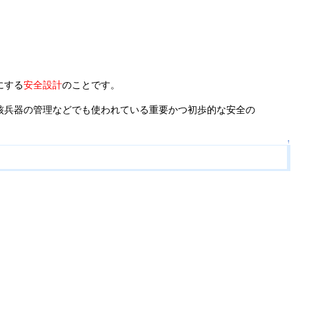
。
にする
安全設計
のことです。
核兵器の管理などでも使われている重要かつ初歩的な安全の
↑