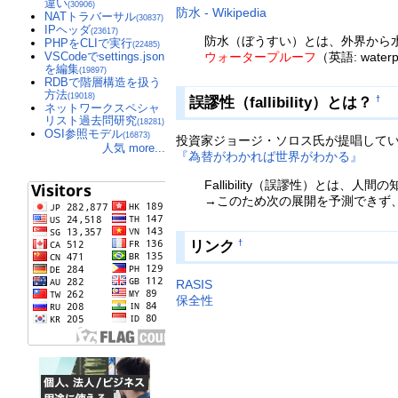
違い
(30906)
防水 - Wikipedia
NATトラバーサル
(30837)
IPヘッダ
(23617)
防水（ぼうすい）とは、外界から
PHPをCLIで実行
(22485)
ウォータープルーフ
（英語: water
VSCodeでsettings.json
を編集
(19897)
RDBで階層構造を扱う
方法
(19018)
誤謬性（fallibility）とは？
†
ネットワークスペシャ
リスト過去問研究
(18281)
OSI参照モデル
(16873)
投資家ジョージ・ソロス氏が提唱して
人気 more...
『為替がわかれば世界がわかる』
Fallibility（誤謬性）とは、
→このため次の展開を予測できず
リンク
†
RASIS
保全性