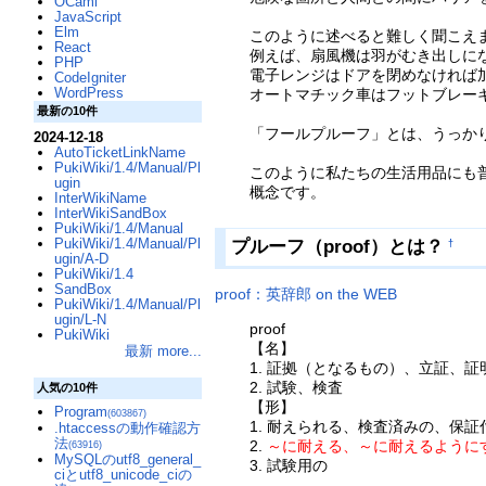
OCaml
JavaScript
Elm
このように述べると難しく聞こえ
React
例えば、扇風機は羽がむき出しに
PHP
電子レンジはドアを閉めなければ
CodeIgniter
WordPress
オートマチック車はフットブレー
最新の10件
「フールプルーフ」とは、うっか
2024-12-18
AutoTicketLinkName
PukiWiki/1.4/Manual/Pl
このように私たちの生活用品にも
ugin
概念です。
InterWikiName
InterWikiSandBox
PukiWiki/1.4/Manual
PukiWiki/1.4/Manual/Pl
プルーフ（proof）とは？
†
ugin/A-D
PukiWiki/1.4
SandBox
proof：英辞郎 on the WEB
PukiWiki/1.4/Manual/Pl
ugin/L-N
proof
PukiWiki
【名】
最新 more...
1. 証拠（となるもの）、立証、
2. 試験、検査
人気の10件
【形】
Program
(603867)
1. 耐えられる、検査済みの、保証
.htaccessの動作確認方
法
2.
～に耐える、～に耐えるように
(63916)
MySQLのutf8_general_
3. 試験用の
ciとutf8_unicode_ciの