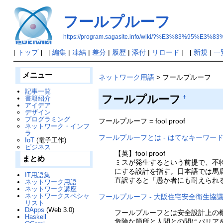
フールプルーフ
https://program.sagasite.info/wiki/?%E3%83%
[
トップ
] [
編集
|
凍結
|
差分
|
履歴
|
添付
|
リロード
] [
新規
|
一
メニュー
ネットワーク用語
> フールプルーフ
記事一覧
フールプルーフ
書籍紹介
†
アイデア
デザイン
プログラミング
フールプルーフ = fool proof
ネットワーク・インフ
ラ
フールプルーフとは - はてなキーワー
IoT
(電子工作)
ビジネス
【英】fool proof
まとめ
ミスが発生するという前提で、不
にする設計を指す。日本語では馬
IT用語集
直訳すると「愚か者にも耐えられ
ネットワーク用語
ネットワーク講座
ネットワークスペシャ
フールプルーフ - 大阪住宅安全衛生協
リスト
DApps
(Web 3.0)
フールプルーフとは安全設計上の
Haskell
危険な箇所と人間との間にバリア