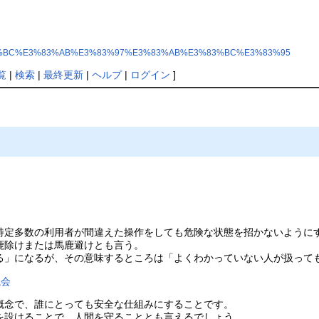
95%E3%83%BC%E3%83%AB%E3%83%97%E3%83%AB%E3%83%BC%E3%83%95
覧
|
検索
|
最終更新
|
ヘルプ
|
ログイン
]
ド
特定多数の利用者が間違えた操作をしても危険な状態を招かないように
鹿除けまたは馬鹿避けとも言う。
る」になるが、その意味するところは「よくわかっていない人が扱って
議会
概念で、誰にとっても安全な仕組みにすることです。
を設けることで、人間を守ることとも言えるでしょう。