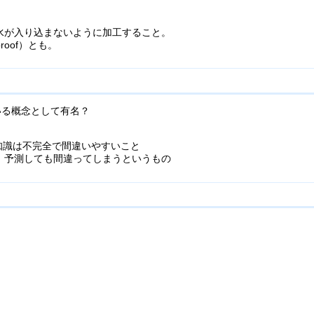
水が入り込まないように加工すること。
proof）とも。
いる概念として有名？
人間の知識は不完全で間違いやすいこと
、予測しても間違ってしまうというもの